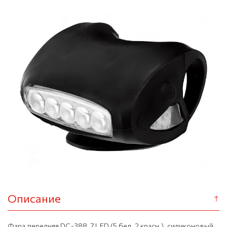
Описание
Фара передняя DC-388, 7 LED (5 бел, 2 красн.), силиконовый