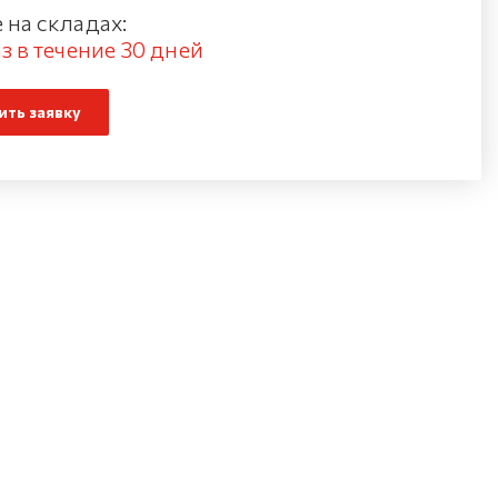
 на складах:
з в течение 30 дней
ть заявку