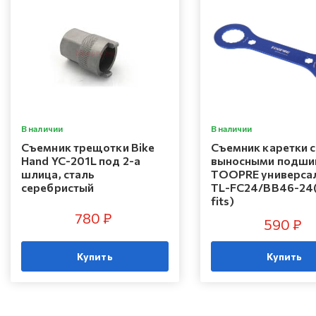
В наличии
В наличии
Съемник трещотки Bike
Съемник каретки с
Hand YC-201L под 2-а
выносными подши
шлица, сталь
TOOPRE универса
серебристый
TL-FC24/BB46-24
fits)
780 ₽
590 ₽
Купить
Купить