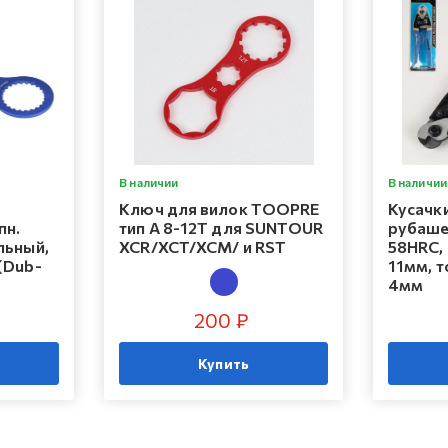
В наличии
В наличии
Ключ для вилок TOOPRE
Кусачки
пн.
тип А 8-12T для SUNTOUR
рубаше
льный,
XCR/XCT/XCM/ и RST
58HRC,
(Dub-
11мм, 
4мм
200 ₽
Купить