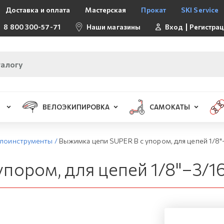
Доставка и оплата
Мастерская
Прокат
SKI Service
8 800 300-57-71
Наши магазины
Вход
Регистра
ВЕЛОЭКИПИРОВКА
САМОКАТЫ
лоинструменты
/
Выжимка цепи SUPER B с упором, для цепей 1/8"–
ором, для цепей 1/8"–3/16"