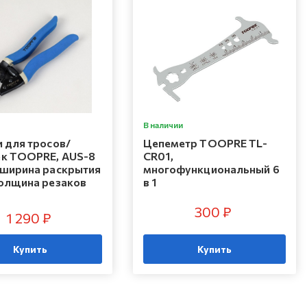
В наличии
 для тросов/
Цепеметр TOOPRE TL-
к TOOPRE, AUS-8
CR01,
 ширина раскрытия
многофункциональный 6
толщина резаков
в 1
300 ₽
1 290 ₽
Купить
Купить