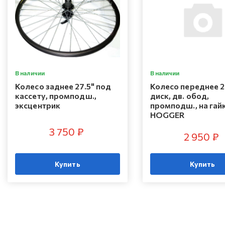
В наличии
В наличии
Колесо заднее 27.5" под
Колесо переднее 2
кассету, промподш.,
диск, дв. обод,
эксцентрик
промподш., на гай
HOGGER
3 750 ₽
2 950 ₽
Купить
Купить