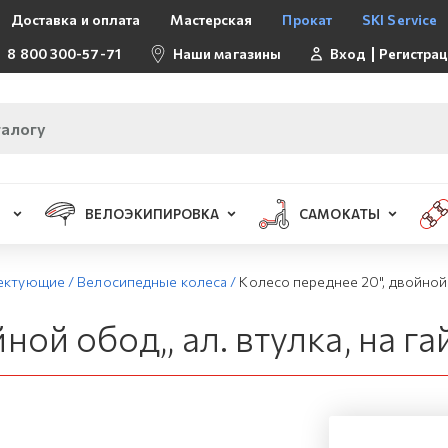
Доставка и оплата
Мастерская
Прокат
SKI Service
8 800 300-57-71
Наши магазины
Вход
Регистра
ВЕЛОЭКИПИРОВКА
САМОКАТЫ
лектующие
/
Велосипедные колеса
/
Колесо переднее 20", двойной о
ой обод,, ал. втулка, на га