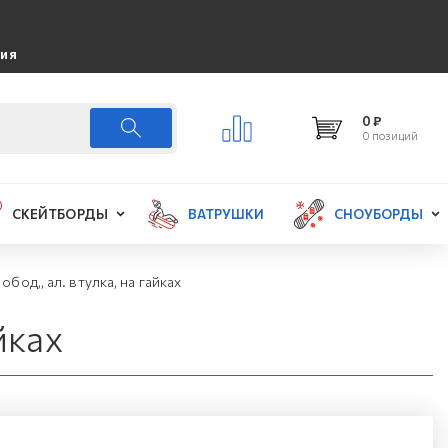
ция
0 ₽
0 позиций
СКЕЙТБОРДЫ
ВАТРУШКИ
СНОУБОРДЫ
бод,, ал. втулка, на гайках
йках