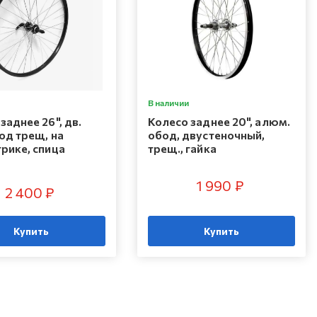
В наличии
заднее 26", дв.
Колесо заднее 20", алюм.
од трещ, на
обод, двустеночный,
рике, спица
трещ., гайка
1 990 ₽
2 400 ₽
Купить
Купить