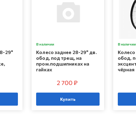
В наличии
В наличии
8-29"
Колесо заднее 28-29" дв.
Колесо 
обод, под трещ, на
обод, п
ке,
пром.подшипниках на
эксцент
гайках
чёрная
2 700 ₽
Купить