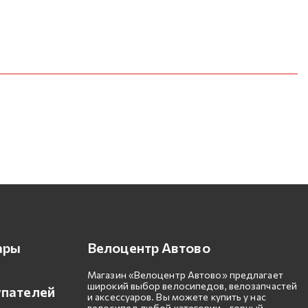
ары
Велоцентр Автово
Магазин «Велоцентр Автово» предлагает
широкий выбор велосипедов, велозапчастей
упателей
и аксессуаров. Вы можете купить у нас
велосипед любой категории - горный,