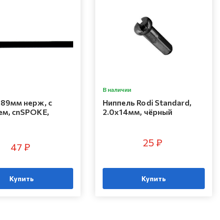
В наличии
289мм нерж, с
Ниппель Rodi Standard,
ем, cnSPOKE,
2.0х14мм, чёрный
25 ₽
47 ₽
Купить
Купить