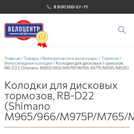
8 800 300-57-71
Главная
/
Товары
/
Велозапчасти и аксессуары
/
Тормоза
/
Велосипедные колодки
/
Колодки для дисковых тормозов,
RB-D22 (Shimano M965/966/M975P/M765/M775/M585/M595)
Колодки для дисковых
тормозов, RB-D22
(Shimano
M965/966/M975P/M765/