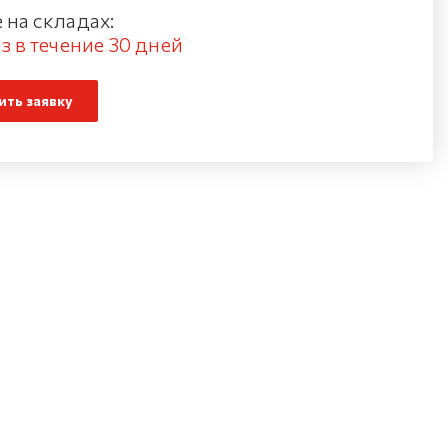
 на складах:
з в течение 30 дней
ть заявку