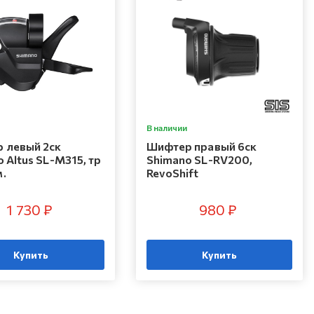
В наличии
 левый 2ск
Шифтер правый 6ск
 Altus SL-M315, тр
Shimano SL-RV200,
.
RevoShift
1 730 ₽
980 ₽
Купить
Купить