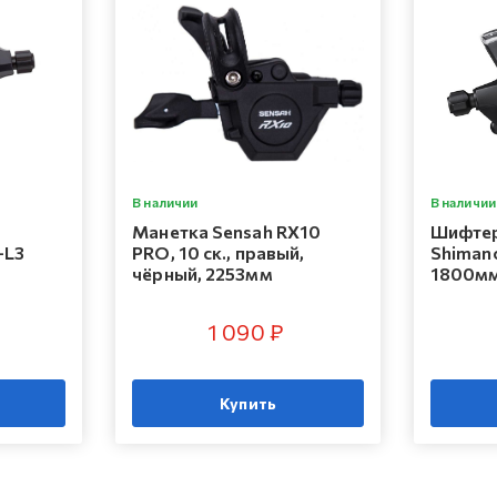
В наличии
В наличии
Манетка Sensah RX10
Шифтер
-L3
PRO, 10 ск., правый,
Shimano
чёрный, 2253мм
1800мм
1 090 ₽
Купить