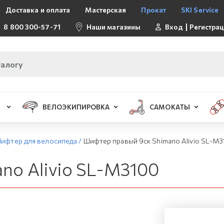
Доставка и оплата
Мастерская
Прокат
SKI Service
8 800 300-57-71
Наши магазины
Вход
Регистра
ВЕЛОЭКИПИРОВКА
САМОКАТЫ
ифтер для велосипеда
/
Шифтер правый 9ск Shimano Alivio SL-M
no Alivio SL-M3100