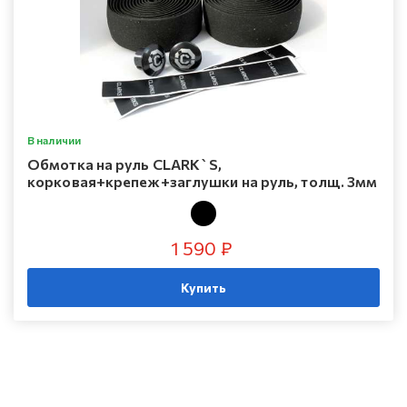
В наличии
Oбмотка на руль CLARK`S,
корковая+крепеж+заглушки на руль, толщ. 3мм
1 590 ₽
Купить