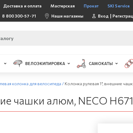
Доставка и оплата
Мастерская
Прокат
SKI Service
8 800 300-57-71
Наши магазины
Вход
Регистра
ВЕЛОЭКИПИРОВКА
САМОКАТЫ
левая колонка для велосипеда
/
Колонка рулевая 1", внешние ча
шние чашки алюм, NECO H67