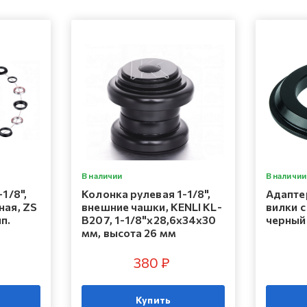
В наличии
В наличии
1/8",
Колонка рулевая 1-1/8",
Адапте
ная, ZS
внешние чашки, KENLI KL-
вилки с 
п.
B207, 1-1/8"x28,6x34x30
черный
мм, высота 26 мм
380 ₽
Купить