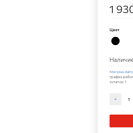
1 93
Цвет
Наличие
Магазин Автов
график работ
остаток:
1