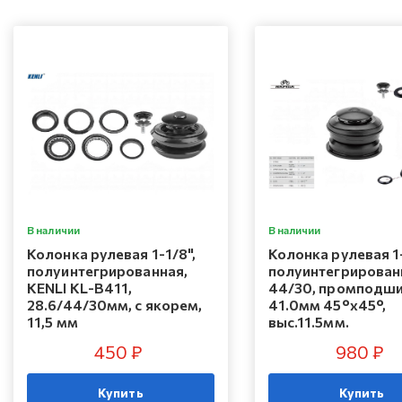
В наличии
В наличии
Колонка рулевая 1-1/8",
Колонка рулевая 1-
полуинтегрированная,
полуинтегрирован
KENLI KL-B411,
44/30, промподши
28.6/44/30мм, с якорем,
41.0мм 45°x45°,
11,5 мм
выс.11.5мм.
450 ₽
980 ₽
Купить
Купить