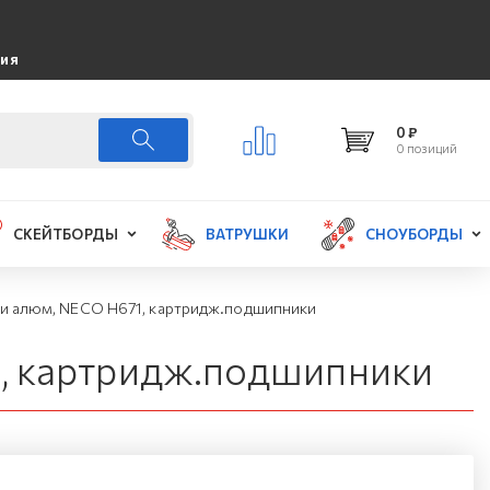
ция
0 ₽
0 позиций
СКЕЙТБОРДЫ
ВАТРУШКИ
СНОУБОРДЫ
шки алюм, NECO H671, картридж.подшипники
1, картридж.подшипники