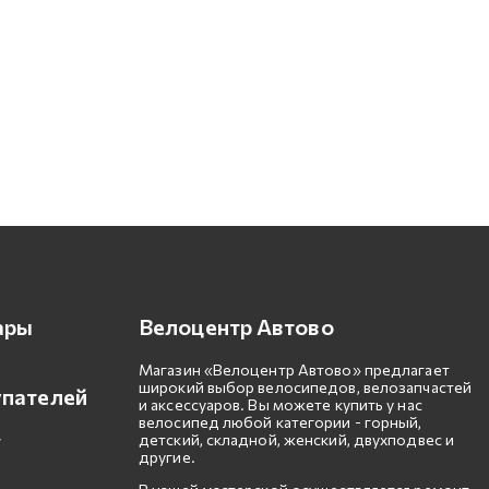
ары
Велоцентр Автово
Магазин «Велоцентр Автово» предлагает
широкий выбор велосипедов, велозапчастей
упателей
и аксессуаров. Вы можете купить у нас
велосипед любой категории - горный,
детский, складной, женский, двухподвес и
другие.