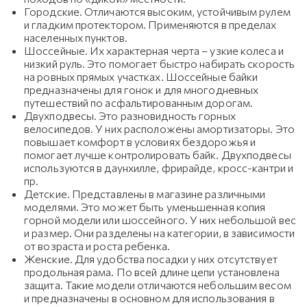
Городские. Отличаются высоким, устойчивым рулем
и гладким протектором. Применяются в пределах
населенных пунктов.
Шоссейные. Их характерная черта – узкие колеса и
низкий руль. Это помогает быстро набирать скорость
на ровных прямых участках. Шоссейные байки
предназначены для гонок и для многодневных
путешествий по асфальтированным дорогам.
Двухподвесы. Это разновидность горных
велосипедов. У них расположены амортизаторы. Это
повышает комфорт в условиях бездорожья и
помогает лучше контролировать байк. Двухподвесы
используются в даунхилле, фрирайде, кросс-кантри и
пр.
Детские. Представлены в магазине различными
моделями. Это может быть уменьшенная копия
горной модели или шоссейного. У них небольшой вес
и размер. Они разделены на категории, в зависимости
от возраста и роста ребенка.
Женские. Для удобства посадки у них отсутствует
продольная рама. По всей длине цепи установлена
защита. Такие модели отличаются небольшим весом
и предназначены в основном для использования в