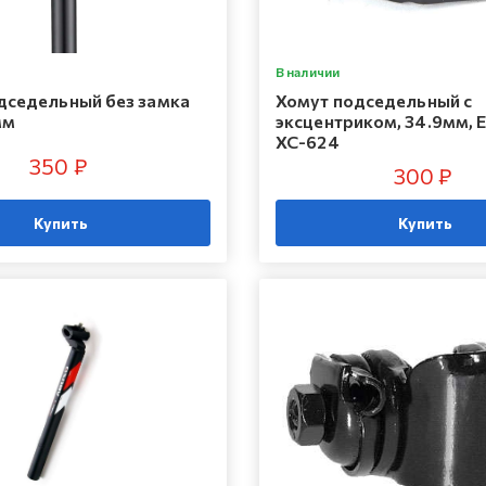
В наличии
дседельный без замка
Хомут подседельный с
мм
эксцентриком, 34.9мм, En
XC-624
350 ₽
300 ₽
Купить
Купить