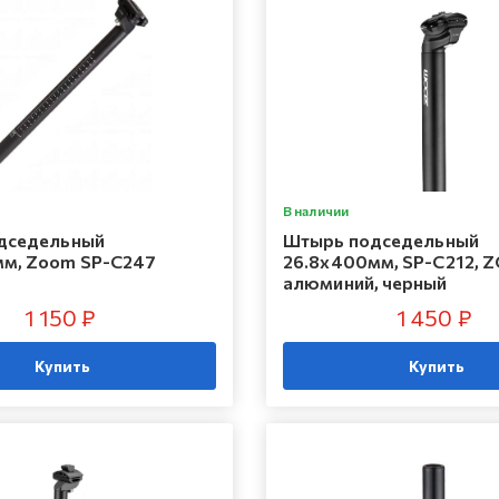
В наличии
дседельный
Штырь подседельный
мм, Zoom SP-C247
26.8x400мм, SP-C212, 
алюминий, черный
1 150 ₽
1 450 ₽
Купить
Купить