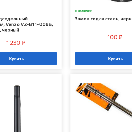
В наличии
дседельный
Замок седла сталь, чер
м, Venzo VZ-B11-009B,
, черный
100 ₽
1 230 ₽
Купить
Купить