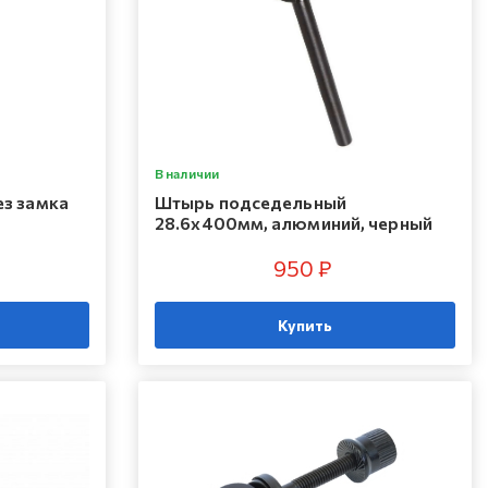
В наличии
з замка
Штырь подседельный
28.6x400мм, алюминий, черный
950 ₽
Купить