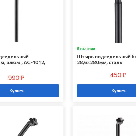
В наличии
дседельный
Штырь подседельный бе
м, алюм., AG-1012,
28,6х280мм, сталь
D
450 ₽
990 ₽
Купить
Купить