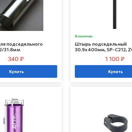
В наличии
ля подседельного
Штырь подседельный
2/31.8мм
30.9x400мм, SP-C212,
340 ₽
1 100 ₽
Купить
Купить