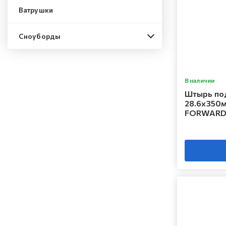
Ватрушки
Сноуборды
В наличии
Штырь по
28.6x350м
FORWAR