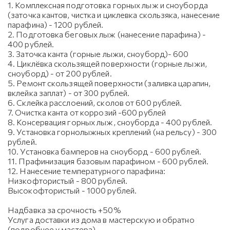
1. Комплексная подготовка горных лыж и сноуборда
(заточка кантов, чистка и циклевка скользяка, нанесение
парафина) - 1200 рублей.
2. Подготовка беговых лыж (нанесение парафина) -
400 рублей.
3. Заточка канта (горные лыжи, сноуборд)- 600
4. Циклёвка скользящей поверхности (горные лыжи,
сноуборд) - от 200 рублей.
5. Ремонт скользящей поверхности (заливка царапин,
вклейка заплат) - от 300 рублей.
6. Склейка расслоений, сколов от 600 рублей.
7. Очистка канта от коррозий -600 рублей
8. Консервация горных лыж, сноуборда - 400 рублей.
9. Установка горнолыжных креплений (на рельсу) - 300
рублей.
10. Установка бамперов на сноуборд - 600 рублей.
11. Прафинизация базовым парафином - 600 рублей.
12. Нанесение температурного парафина:
Низкофтористый - 800 рублей.
Высокофтористый - 1000 рублей.
Надбавка за срочность +50%
Услуга доставки из дома в мастерскую и обратно
(подробнее у мастера)