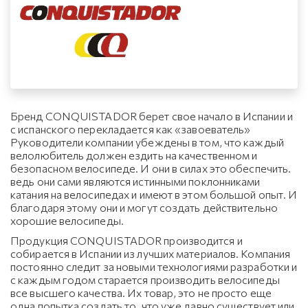
Бренд CONQUISTADOR берет свое начало в Испании и
с испанского перекладается как «завоеватель»
Руководители компании убеждены в том, что каждый
велолюбитель должен ездить на качественном и
безопасном велосипеде. И они в силах это обеспечить.
ведь они сами являются истинными поклонниками
катания на велосипедах и имеют в этом большой опыт. И
благодаря этому они и могут создать действительно
хорошие велосипеды.
Продукция CONQUISTADOR производится и
собирается в Испании из лучших материалов. Компания
постоянно следит за новыми технологиями разработки и
с каждым годом старается производить велосипеды
все высшего качества. Их товар, это не просто еще
одна попытка создать то, что уже давно существует или