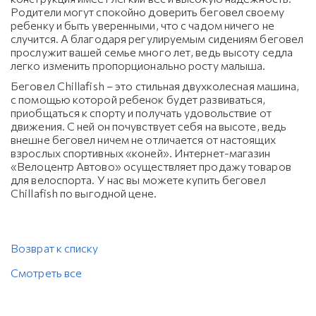
Родители могут спокойно доверить беговел своему
ребенку и быть уверенными, что с чадом ничего не
случится. А благодаря регулируемым сидениям беговел
прослужит вашей семье много лет, ведь высоту седла
легко изменить пропорционально росту малыша.
Беговел Сhillafish – это стильная двухколесная машина,
с помощью которой ребенок будет развиваться,
приобщаться к спорту и получать удовольствие от
движения. С ней он почувствует себя на высоте, ведь
внешне беговел ничем не отличается от настоящих
взрослых спортивных «коней». Интернет-магазин
«Велоцентр Автово» осуществляет продажу товаров
для велоспорта. У нас вы можете купить беговел
Сhillafish по выгодной цене.
Возврат к списку
Смотреть все