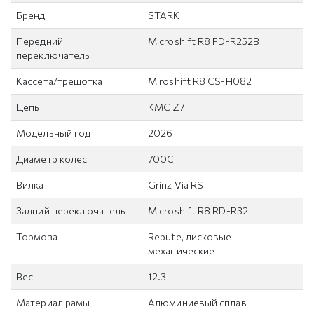
Бренд
STARK
Передний
Microshift R8 FD-R252B
переключатель
Кассета/трещотка
Miroshift R8 CS-H082
Цепь
KMC Z7
Модельный год
2026
Диаметр колес
700C
Вилка
Grinz Via RS
Задний переключатель
Microshift R8 RD-R32
Тормоза
Repute, дисковые
механические
Вес
12.3
Материал рамы
Алюминиевый сплав