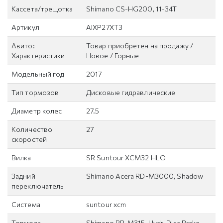
Кассета/трещотка
Shimano CS-HG200, 11-34T
Артикул
AIXP27XT3
Авито:
Товар приобретен на продажу /
Характеристики
Новое / Горные
Модельный год
2017
Тип тормозов
Дисковые гидравлические
Диаметр колес
27.5
Количество
27
скоростей
Вилка
SR Suntour XCM32 HLO
Задний
Shimano Acera RD-M3000, Shadow
переключатель
Система
suntour xcm
Тормоза
Shimano BR-M315, Hydr. Disc Brake