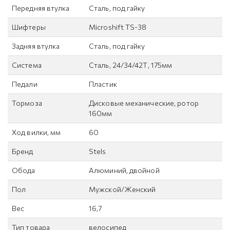
Передняя втулка
Сталь, под гайку
Шифтеры
Microshift TS-38
Задняя втулка
Сталь, под гайку
Система
Сталь, 24/34/42Т, 175мм
Педали
Пластик
Тормоза
Дисковые механические, ротор
160мм
Ход вилки, мм
60
Бренд
Stels
Обода
Алюминий, двойной
Пол
Мужской/Женский
Вес
16,7
Тип товара
велосипед