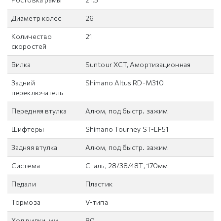
Диаметр колес
26
Количество
21
скоростей
Вилка
Suntour XCT, Амортизационная
Задний
Shimano Altus RD-M310
переключатель
Передняя втулка
Алюм, под быстр. зажим
Шифтеры
Shimano Tourney ST-EF51
Задняя втулка
Алюм, под быстр. зажим
Система
Сталь, 28/38/48Т, 170мм
Педали
Пластик
Тормоза
V-типа
Ход вилки, мм
80