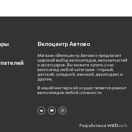
ары
Велоцентр Автово
Магазин «Велоцентр Автово» предлагает
широкий выбор велосипедов, велозапчастей
упателей
и аксессуаров. Вы можете купить у нас
велосипед любой категории - горный,
детский, складной, женский, двухподвес и
другие.
В нашей мастерской осуществляется ремонт
велосипедов любой сложности.
Разработано в