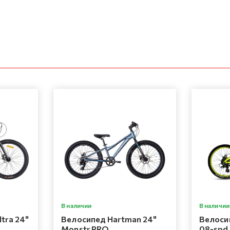
В наличии
В наличии
tra 24"
Велосипед Hartman 24"
Велосип
Monstr PRO
08-spd