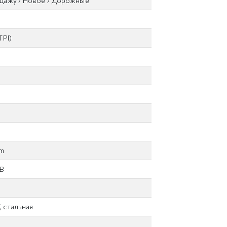
одажу / Новое / Дорожные
TPI)
mm
1B
 стальная