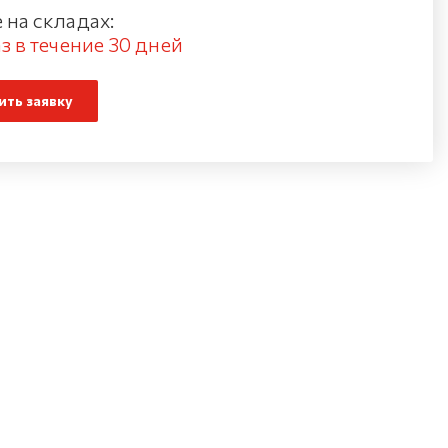
 на складах:
з в течение 30 дней
ть заявку