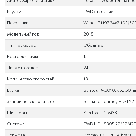
Авито: Характеристики
Товар приобретен на пр
Втулки
FWD стальные
Покрышки
Wanda P1197 24x2.10" (30
Модельный год
2018
Тип тормозов
Ободные
Ростовка рамы
13
Диаметр колес
24
Количество скоростей
18
Вилка
Suntour M3010, ход 50 
Задний переключатель
Shimano Tourney RD-TY2
Шифтеры
Sun Race DLM33
Система
FWD HDL S305 22/32/42T,
Тормоза
Promax TX-117L, V-brake