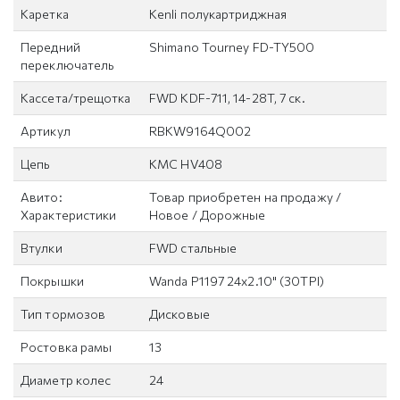
Каретка
Kenli полукартриджная
Передний
Shimano Tourney FD-TY500
переключатель
Кассета/трещотка
FWD KDF-711, 14-28T, 7 ск.
Артикул
RBKW9164Q002
Цепь
KMC HV408
Авито:
Товар приобретен на продажу /
Характеристики
Новое / Дорожные
Втулки
FWD стальные
Покрышки
Wanda P1197 24x2.10" (30TPI)
Тип тормозов
Дисковые
Ростовка рамы
13
Диаметр колес
24