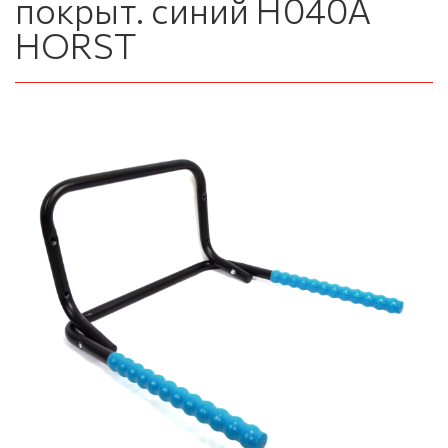
покрыт. синий H040A
HORST