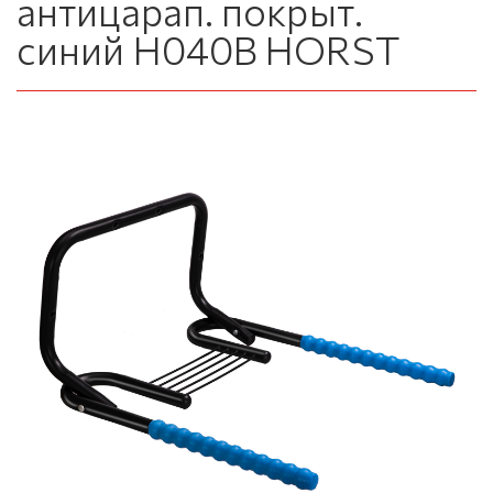
антицарап. покрыт.
синий H040B HORST