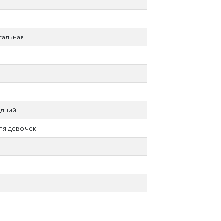
тальная
адний
ля девочек
д