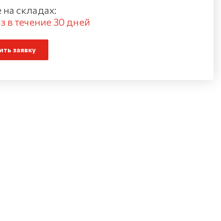
 на складах:
з в течение 30 дней
ть заявку