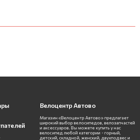
ары
Велоцентр Автово
Магазин «Велоцентр Автово» предлагает
широкий выбор велосипедов, велозапчастей
упателей
и аксессуаров. Вы можете купить у нас
велосипед любой категории - горный,
детский, складной, женский, двухподвес и