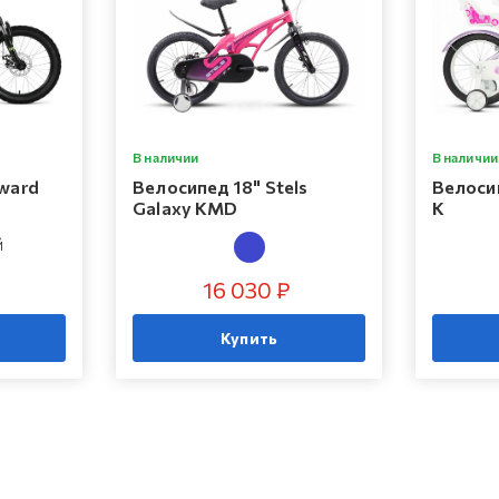
В наличии
В наличии
ward
Велосипед 18" Stels
Велосип
Galaxy KMD
K
Й
16 030 ₽
Купить