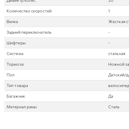
Диаметр колес
20
Количество скоростей
1
Вилка
Жесткая с
Задний переключатель
-
Шифтеры
-
Система
стальная
Тормоза
Ножной з
Пол
Детский/д
Тип товара
велосипе
Багажник
Да
Материал рамы
Сталь