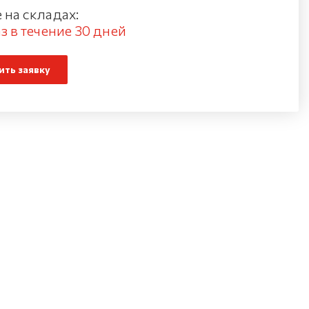
 на складах:
з в течение 30 дней
ть заявку