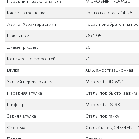
Передний переключатель
MICROSHIFT FD-M20
Кассета/трещотка
Трещотка, сталь, 14-28Т
Авито: Характеристики
Товар приобретен на пр
Покрышки
26x1.95
Диаметр колес
26
Количество скоростей
21
Вилка
XDS, амортизационная
Задний переключатель
Microshift RD-M21
Передняя втулка
Сталь, под быстр. зажим
Шифтеры
Microshift TS-38
Задняя втулка
Сталь, под гайку
Система
Сталь/пласт., 24/34/42Т,
Педали
Пластик