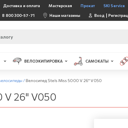
Доставка и оплата
Мастерская
Прокат
SKI Service
8 800 300-57-71
Наши магазины
Вход
Регистра
ВЕЛОЭКИПИРОВКА
САМОКАТЫ
велосипеды
/
Велосипед Stels Miss 5000 V 26" V050
0 V 26" V050