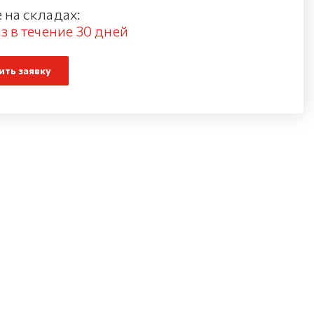
 на складах:
з в течение 30 дней
ть заявку