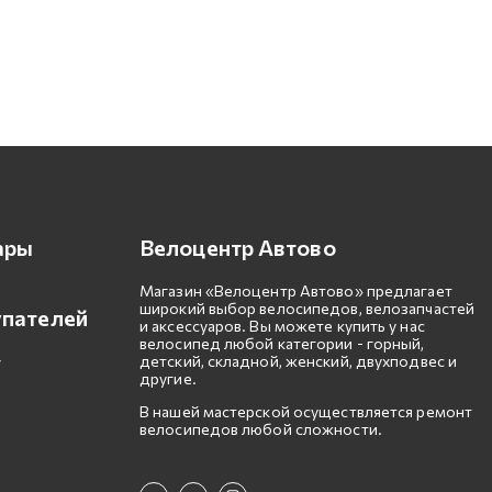
ары
Велоцентр Автово
Магазин «Велоцентр Автово» предлагает
широкий выбор велосипедов, велозапчастей
упателей
и аксессуаров. Вы можете купить у нас
велосипед любой категории - горный,
детский, складной, женский, двухподвес и
другие.
В нашей мастерской осуществляется ремонт
велосипедов любой сложности.