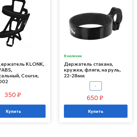
В наличии
ержатель KLONK,
Держатель стакана,
/ABS,
кружки, фляги, на руль,
альный, Course,
22-28мм
002
-
350 ₽
650 ₽
Купить
Купить