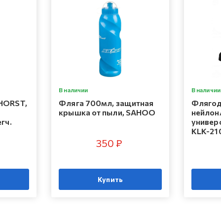
В наличии
В наличии
HORST,
Фляга 700мл, защитная
Флягод
крышка от пыли, SAHOO
нейлон
гч.
универс
KLK-21
350 ₽
Купить