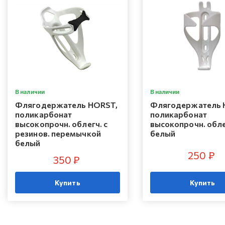
В наличии
В наличии
Флягодержатель HORST,
Флягодержатель 
поликарбонат
поликарбонат
высокопрочн. облегч. с
высокопрочн. обле
резинов. перемычкой
белый
белый
250 ₽
350 ₽
Купить
Купить