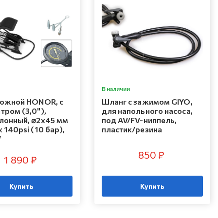
В наличии
ножной HONOR, с
Шланг с зажимом GIYO,
тром (3,0"),
для напольного насоса,
лонный, ⌀2х45 мм
под AV/FV-ниппель,
 140psi (10 бар),
пластик/резина
V
850 ₽
1 890 ₽
Купить
Купить