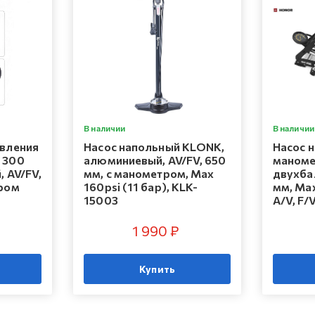
В наличии
В наличии
авления
Насос напольный KLONK,
Насос 
 300
алюминиевый, AV/FV, 650
маноме
, AV/FV,
мм, с манометром, Мax
двухба
тром
160psi (11 бар), KLK-
мм, Мax
15003
A/V, F/
1 990 ₽
Купить