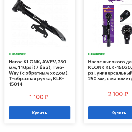
В наличии
В наличии
Насос KLONK, AV/FV, 250
Насос высокого д
мм, 110psi (7 бар), Two-
KLONK KLK-15020,
Way (с обратным ходом),
psi, универсальный
Т-образная ручка, KLK-
250 мм, с маноме
15014
2 100 ₽
1 100 ₽
Купить
Купить