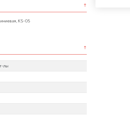
иниевая, KS-05
т-лы