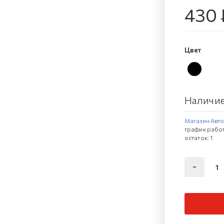
430 
Цвет
Наличие
Магазин Автов
график работ
остаток:
1