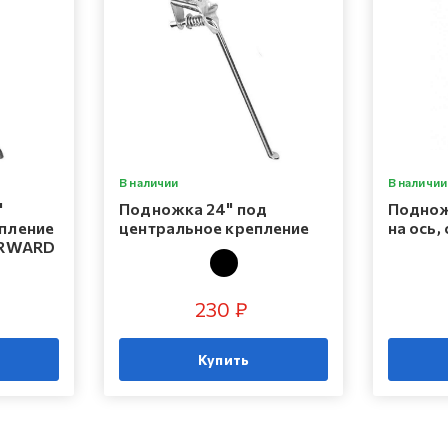
В наличии
В наличии
"
Подножка 24" под
Поднож
епление
центральное крепление
на ось,
FORWARD
230 ₽
Купить