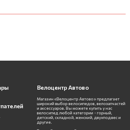
ары
Велоцентр Автово
Магазин «Велоцентр Автово» предлагает
широкий выбор велосипедов, велозапчастей
упателей
и аксессуаров. Вы можете купить у нас
велосипед любой категории - горный,
детский, складной, женский, двухподвес и
другие.