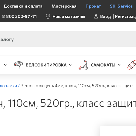
Доставка и оплата
Мастерская
Прокат
SKI Service
8 800 300-57-71
Наши магазины
Вход
Регистра
ВЕЛОЭКИПИРОВКА
САМОКАТЫ
лозамки
/
Велозамок цепь 4мм, ключ, 110см, 520гр., класс защиты
 110см, 520гр., класс защи