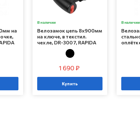
В наличии
В наличии
0мм на
Велозамок цепь 8х900мм
Велоза
лочке,
на ключе, в текстил.
стально
RAPIDA
чехле, DR-3007, RAPIDA
оплётке
1 690 ₽
Купить