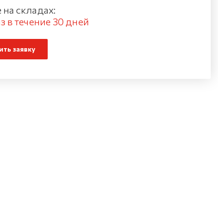
 на складах:
з в течение 30 дней
ть заявку