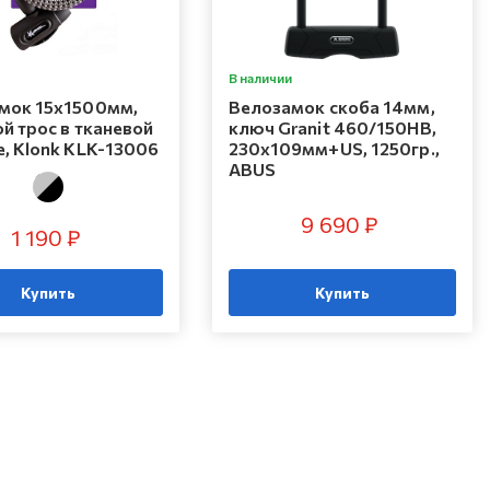
В наличии
мок 15х1500мм,
Велозамок скоба 14мм,
й трос в тканевой
ключ Granit 460/150HB,
, Klonk KLK-13006
230x109мм+US, 1250гр.,
ABUS
9 690 ₽
1 190 ₽
Купить
Купить