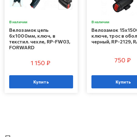
В наличии
В наличии
Велозамок цепь
Велозамок 15x150
6х1000мм, ключ, в
ключе, трос в обо
текстил. чехле, RP-FW03,
черный, RP-2129, 
FORWARD
750 ₽
1 150 ₽
Купить
Купить