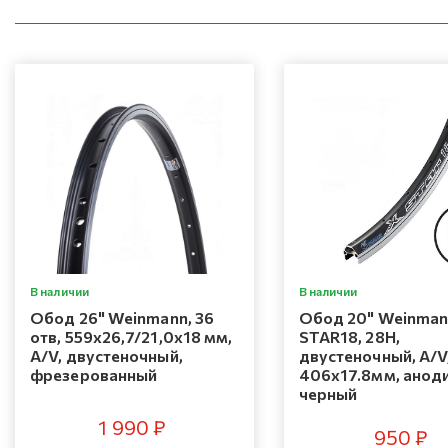
В наличии
В наличии
Обод 26" Weinmann, 36
Обод 20" Weinman
отв, 559x26,7/21,0x18 мм,
STAR18, 28H,
A/V, двустеночный,
двустеночный, A/V
фрезерованный
406x17.8мм, аноди
черный
1 990 ₽
950 ₽