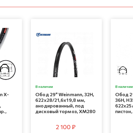
В наличии
В наличии
n X-
Обод 29" Weinmann, 32H,
Обод 2
622x28/21,6x19,8 мм,
36H, H3
,
анодированный, под
622х25
р.,
дисковый тормоз, XM280
пистон,
2 100 ₽