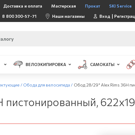
Доставка и оплата
Мастерская
Прокат
SKI Service
8 800 300-57-71
Наши магазины
Вход
Регистра
ВЕЛОЭКИПИРОВКА
САМОКАТЫ
лектующие
/
Обода для велосипеда
/
Обод 28/29" Alex Rims 36H п
H пистонированный, 622х19