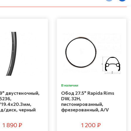
В наличии
9" двустеночный,
Обод 27.5" Rapida Rims
5236,
DW, 32H,
/19.4х20.3мм,
пистонированный,
 д/диск, черный
фрезерованный, A/V
1 890 ₽
1 200 ₽