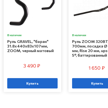
В наличии
В наличии
Руль GRAVEL, "баран"
Руль ZOOM 320BT
31.8x440х83х107мм,
700мм, посадка Ø 
ZOOM, черный матовый
мм, Rise 20 мм, up
5°, баттированный
3 490 ₽
1 650 ₽
Купить
Купить