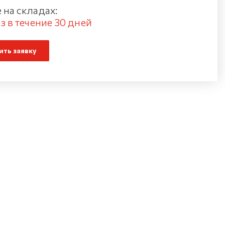
 на складах:
з в течение 30 дней
ть заявку