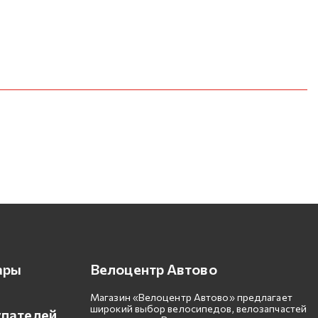
ары
Велоцентр Автово
Магазин «Велоцентр Автово» предлагает
широкий выбор велосипедов, велозапчастей
упателей