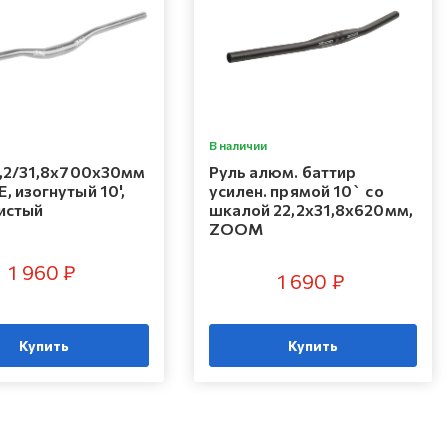
В наличии
2,2/31,8x700х30мм
Руль алюм. баттир
 изогнутый 10',
усилен. прямой 10` со
истый
шкалой 22,2х31,8х620мм,
ZOOM
1 960 ₽
1 690 ₽
Купить
Купить