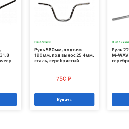
В наличии
В наличии
,
Руль 580мм, подъем
Руль 2
31,8
190мм, под вынос 25.4мм,
M-WAVE,
sweep
сталь, серебристый
серебр
750 ₽
Купить