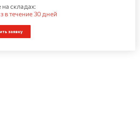
 на складах:
з в течение 30 дней
ть заявку