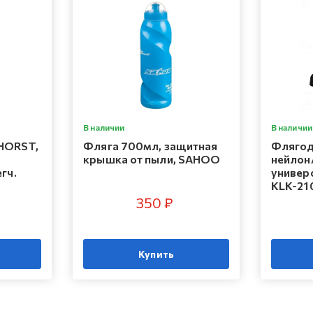
В наличии
В наличии
HORST,
Фляга 700мл, защитная
Флягод
крышка от пыли, SAHOO
нейлон
гч.
универс
KLK-21
350 ₽
Купить