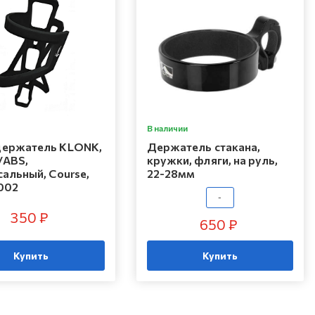
В наличии
ержатель KLONK,
Держатель стакана,
/ABS,
кружки, фляги, на руль,
альный, Course,
22-28мм
002
-
350 ₽
650 ₽
Купить
Купить