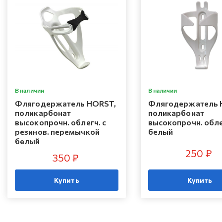
В наличии
В наличии
Флягодержатель HORST,
Флягодержатель 
поликарбонат
поликарбонат
высокопрочн. облегч. с
высокопрочн. обле
резинов. перемычкой
белый
белый
250 ₽
350 ₽
Купить
Купить