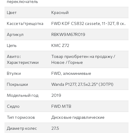
переключатель
Цвет
Красный
Кассета/трещотка
FWD KDF CS832 cassete, 11-32T, 8 ск.
Артикул
RBKW9M67R019
Цепь
KMC Z72
Авито:
Товар приобретен на продажу /
Характеристики
Новое / Горные
Втулки
FWD, алюминиевые
Покрышки
Wanda P1277, 27.5x2.25" (30TPI)
Модельный год
2019
Седло
FWD MTB
Тип тормозов
Дисковые гидравлические
Диаметр колес
27.5