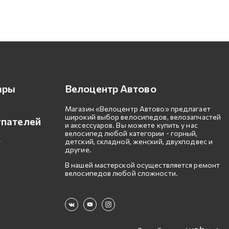
ары
Велоцентр Автово
Магазин «Велоцентр Автово» предлагает
широкий выбор велосипедов, велозапчастей
упателей
и аксессуаров. Вы можете купить у нас
велосипед любой категории - горный,
детский, складной, женский, двухподвес и
другие.
В нашей мастерской осуществляется ремонт
велосипедов любой сложности.