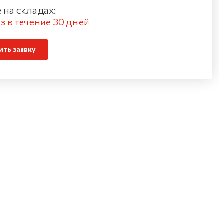
 на складах:
з в течение 30 дней
ть заявку