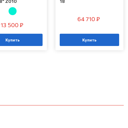
8" Z010
18
64 710 ₽
13 500 ₽
Купить
Купить