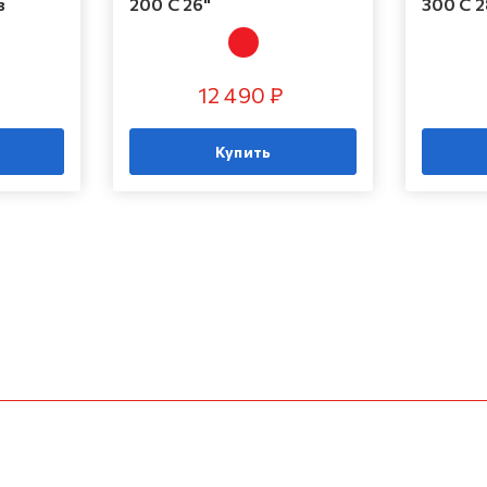
з
200 C 26"
300 C 2
12 490 ₽
Купить