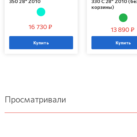
350 28" Z010
330 C 28" Z010 (бе
корзины)
16 730 ₽
13 890 ₽
Купить
Купить
Просматривали