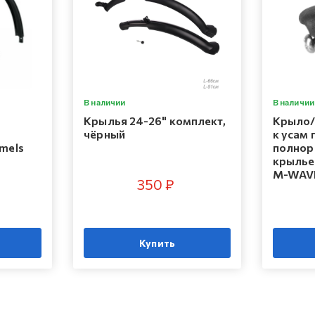
В наличии
В наличии
Крылья 24-26" комплект,
Крыло/
чёрный
к усам
mels
полнор
крыльев
M-WAV
350 ₽
Купить