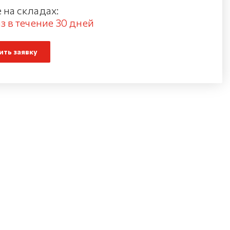
 на складах:
з в течение 30 дней
ть заявку