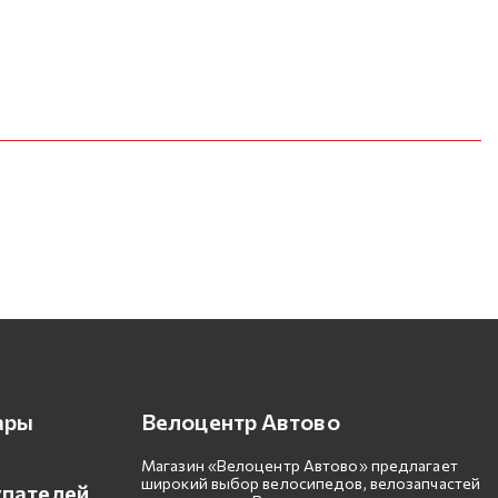
ары
Велоцентр Автово
Магазин «Велоцентр Автово» предлагает
широкий выбор велосипедов, велозапчастей
упателей