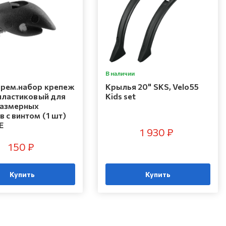
В наличии
рем.набор крепеж
Крылья 20" SKS, Velo55
 пластиковый для
Kids set
азмерных
 с винтом (1 шт)
E
1 930 ₽
150 ₽
Купить
Купить