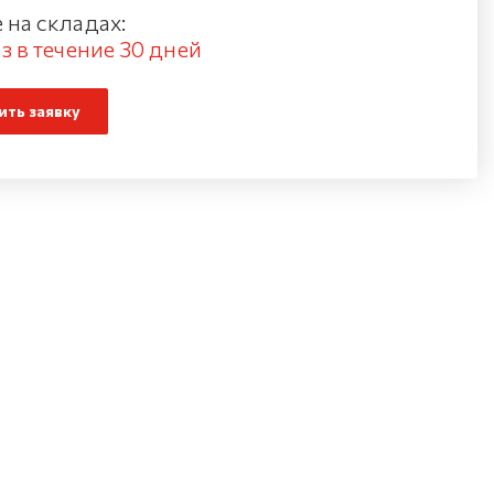
 на складах:
з в течение 30 дней
ть заявку