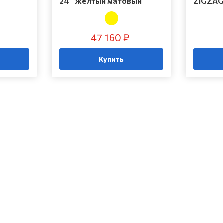
24" желтый матовый
ZIGZAG
47 160 ₽
Купить