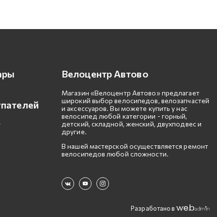
ары
Велоцентр Автово
Магазин «Велоцентр Автово» предлагает
широкий выбор велосипедов, велозапчастей
упателей
и аксессуаров. Вы можете купить у нас
велосипед любой категории - горный,
детский, складной, женский, двухподвес и
другие.
В нашей мастерской осуществляется ремонт
велосипедов любой сложности.
Разработано в