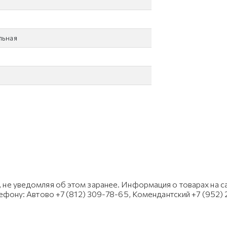
льная
не уведомляя об этом заранее. Информация о товарах на са
лефону: Автово +7 (812) 309-78-65, Комендантский +7 (952)