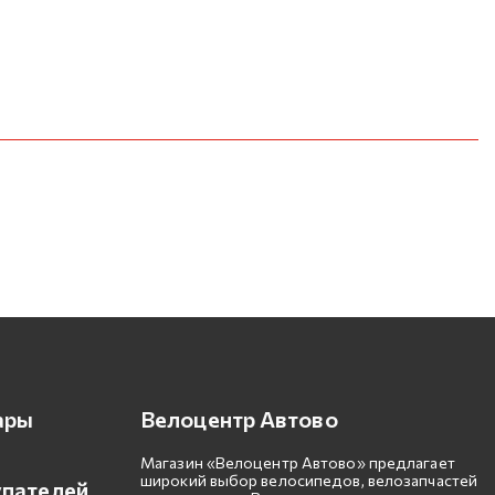
ары
Велоцентр Автово
Магазин «Велоцентр Автово» предлагает
широкий выбор велосипедов, велозапчастей
упателей