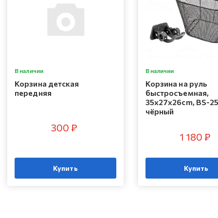
В наличии
В наличии
Корзина детская
Корзина на руль
передняя
быстросъемная,
35х27х26cm, BS-2
чёрный
300 ₽
1 180 ₽
Купить
Купить