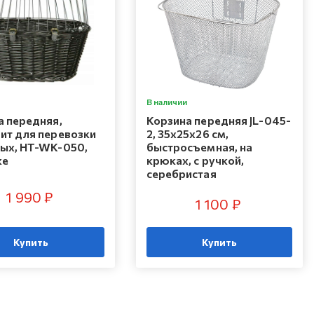
В наличии
а передняя,
Корзина передняя JL-045-
ит для перевозки
2, 35х25х26 см,
ых, HT-WK-050,
быстросъемная, на
ke
крюках, с ручкой,
серебристая
1 990 ₽
1 100 ₽
Купить
Купить