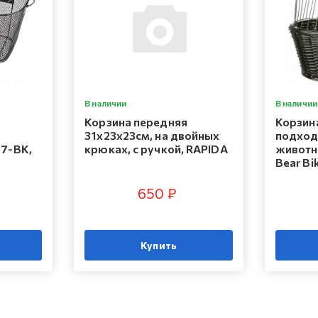
В наличии
В наличии
Корзина передняя
Корзин
31х23х23см, на двойных
подход
57-BK,
крюках, с ручкой, RAPIDA
животн
Bear Bi
650 ₽
Купить