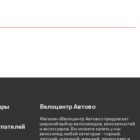
ары
Велоцентр Автово
Магазин «Велоцентр Автово» предлагает
широкий выбор велосипедов, велозапчастей
упателей
и аксессуаров. Вы можете купить у нас
велосипед любой категории - горный,
детский, складной, женский, двухподвес и