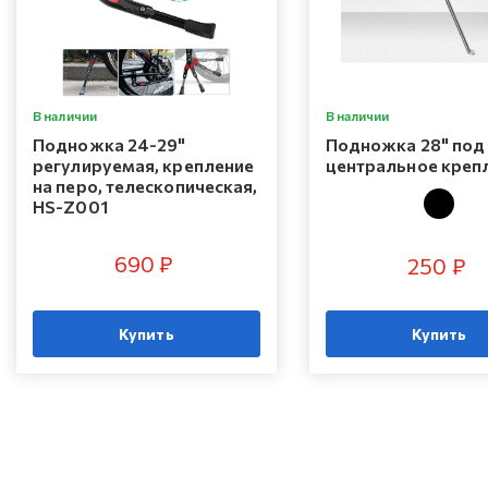
В наличии
В наличии
Подножка 24-29"
Подножка 28" под
регулируемая, крепление
центральное креп
на перо, телескопическая,
HS-Z001
690 ₽
250 ₽
Купить
Купить