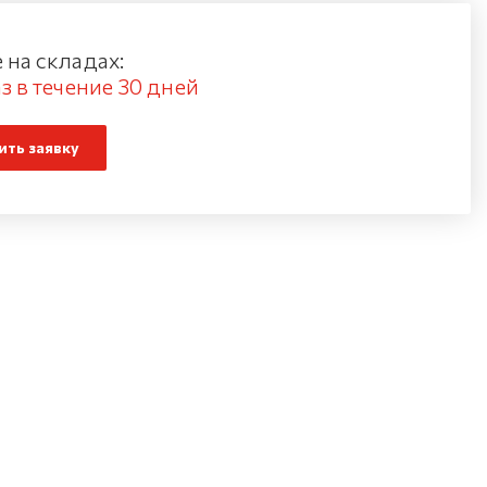
 на складах:
з в течение 30 дней
ть заявку