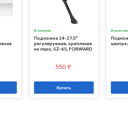
В наличии
В наличии
Подножка 24-27.5"
Поднож
ление
регулируемая, крепление
центра
на перо, SZ-45, FORWARD
550 ₽
Купить