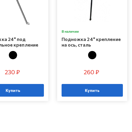
В наличии
ка 24" под
Подножка 24" крепление
льное крепление
на ось, сталь
230 ₽
260 ₽
Купить
Купить