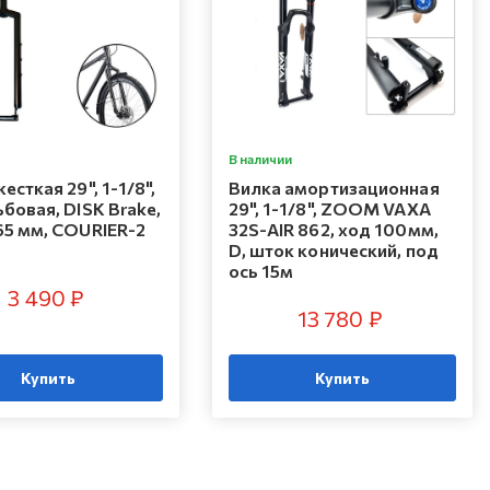
В наличии
есткая 29", 1-1/8",
Вилка амортизационная
бовая, DISK Brake,
29", 1-1/8", ZOOM VAXA
65 мм, COURIER-2
32S-AIR 862, ход 100мм,
D, шток конический, под
ось 15м
3 490 ₽
13 780 ₽
Купить
Купить