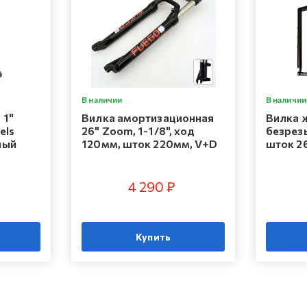
В наличии
В наличии
 1"
Вилка амортизационная
Вилка ж
els
26" Zoom, 1-1/8", ход
безрезь
ный
120мм, шток 220мм, V+D
шток 2
4 290 ₽
Купить