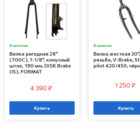
В наличии
В наличии
Вилка ригидная 28"
Вилка жесткая 20",
(700C), 1-1/8", конусный
резьба, V-Brake, St
шток, 190 мм, DISK Brake
pilot 420/450, чёр
(IS), FORMAT
1 250 ₽
4 390 ₽
Купить
Купить