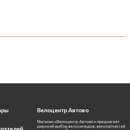
ары
Велоцентр Автово
Магазин «Велоцентр Автово» предлагает
широкий выбор велосипедов, велозапчастей
упателей