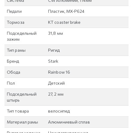
Система
CW Алюминий, 114мм
Педали
Пластик, MX-P624
Тормоза
KT coaster brake
Подседельный
31,8 мм
зажим
Тип рамы
Ригид
Бренд
Stark
Обода
Rainbow 16
Пол
Детский
Подседельный
27, 2 мм
штырь
Тип товара
велосипед
Материал рамы
Алюминиевый сплав
Рулевая колонка
Неинтегрированная