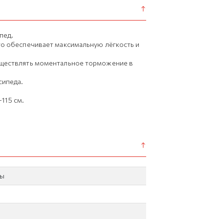
пед.
то обеспечивает максимальную лёгкость и
уществлять моментальное торможение в
сипеда.
-115 см.
лы