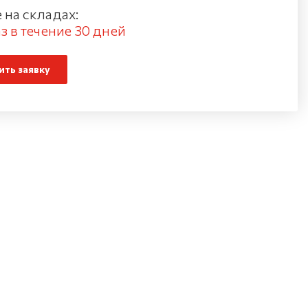
 на складах:
з в течение 30 дней
ть заявку