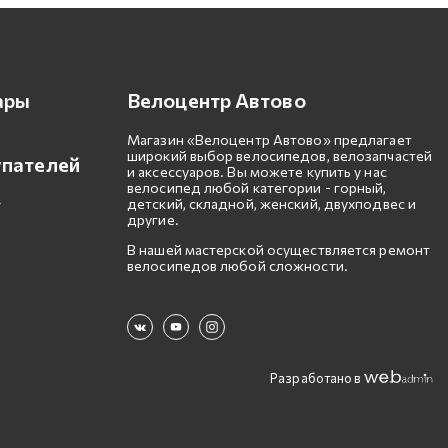
ары
Велоцентр Автово
Магазин «Велоцентр Автово» предлагает
широкий выбор велосипедов, велозапчастей
упателей
и аксессуаров. Вы можете купить у нас
велосипед любой категории - горный,
детский, складной, женский, двухподвес и
другие.
В нашей мастерской осуществляется ремонт
велосипедов любой сложности.
Разработано в