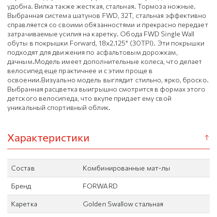
удобна. Вилка также жесткая, стальная. Тормоза ножные.
Выбранная система шатунов FWD, 32T, стальная эффективно
справляется со своими обязанностями и прекрасно передает
затрачиваемые усилия на каретку. Обода FWD Single Wall
обуты в покрышки Forward, 18x2.125" (30TPI). Эти покрышки
подходят для движения по асфальтовым дорожкам,
дачным.Модель имеет дополнительные колеса, что делает
велосипед еще практичнее и с этим проще в
освоении.Визуально модель выглядит стильно, ярко, броско.
Выбранная расцветка выигрышно смотрится в формах этого
детского велосипеда, что вкупе придает ему свой
уникальный спортивный облик.
Характеристики
Состав
Комбинированные мат-лы
Бренд
FORWARD
Каретка
Golden Swallow стальная