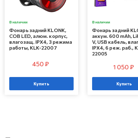
В наличии
В наличии
Фонарь задний KLONK,
Фонарь задний KL
COB LED, алюм. корпус,
аккум. 600 mAh, Li
влагозащ. IPX4, 3 режима
V, USB кабель, вла
работы, KLK-22007
IPX4, 6 реж. раб., 
22005
450 ₽
1 050 ₽
Купить
Купить