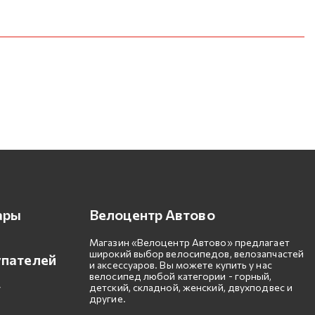
ары
Велоцентр Автово
Магазин «Велоцентр Автово» предлагает
широкий выбор велосипедов, велозапчастей
упателей
и аксессуаров. Вы можете купить у нас
велосипед любой категории - горный,
детский, складной, женский, двухподвес и
другие.