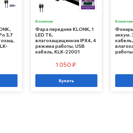
В наличии
В наличии
ONK,
Фара передняя KLONK, 1
Фонарь
Po 3,7
LED T6,
аккум.
гозащ.
влагозащищенная IPX4, 4
кабель,
KLK-
режима работы, USB
влагоза
кабель, KLK-22001
работы
1 050 ₽
Купить