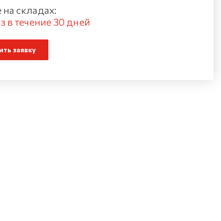
 на складах:
з в течение 30 дней
ть заявку