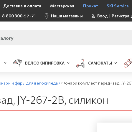
Доставка и оплата
Мастерская
Прокат
SKI Service
8 800 300-57-71
Наши магазины
Вход
Регистра
ВЕЛОЭКИПИРОВКА
САМОКАТЫ
нари и фары для велосипеда
/
Фонари комплект перед+зад, JY-26
д, JY-267-2B, силикон