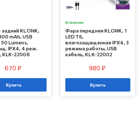
В наличии
 задний KLONK,
Фара передняя KLONK, 1
 300 mAh, USB
LED T6,
 50 Lumens,
влагозащищенная IPX4, 3
щ. IPX4, 4 реж.
режима работы, USB
, KLK-22008
кабель, KLK-22002
670 ₽
980 ₽
Купить
Купить