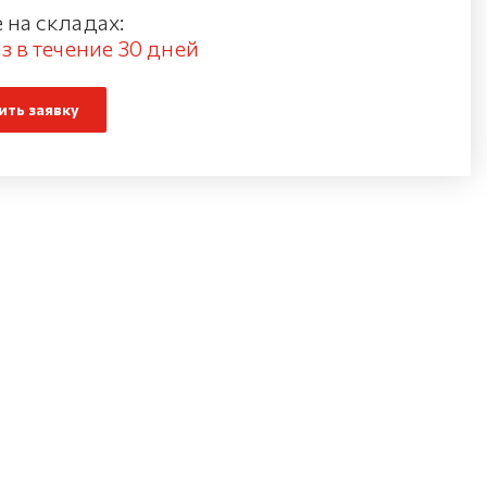
 на складах:
з в течение 30 дней
ть заявку