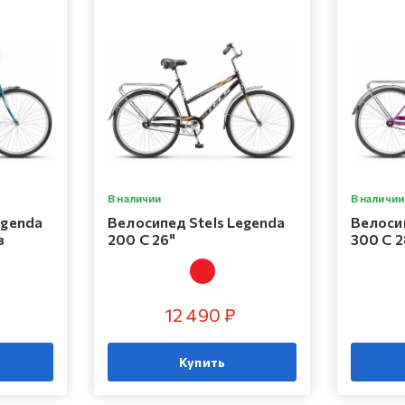
В наличии
В наличии
egenda
Велосипед Stels Legenda
Велосип
з
200 C 26"
300 C 2
12 490 ₽
Купить