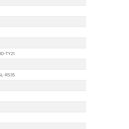
RD-TY21
SL-RS35
м