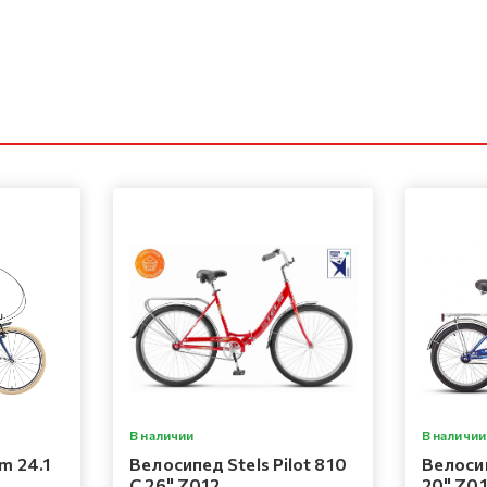
В наличии
В наличии
m 24.1
Велосипед Stels Pilot 810
Велосип
C 26" Z012
20" Z0