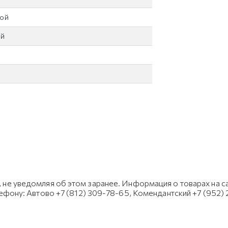
ной
ий
не уведомляя об этом заранее. Информация о товарах на са
лефону: Автово +7 (812) 309-78-65, Комендантский +7 (952)