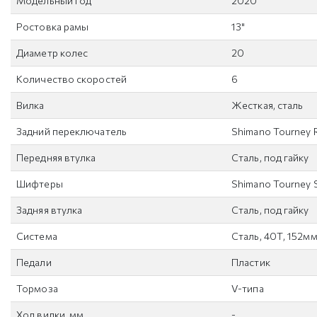
Модельный год
2020
Ростовка рамы
13"
Диаметр колес
20
Количество скоростей
6
Вилка
Жесткая, сталь
Задний переключатель
Shimano Tourney 
Передняя втулка
Сталь, под гайку
Шифтеры
Shimano Tourney 
Задняя втулка
Сталь, под гайку
Система
Сталь, 40Т, 152м
Педали
Пластик
Тормоза
V-типа
Ход вилки, мм
-