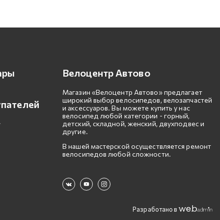
ары
Велоцентр Автово
Магазин «Велоцентр Автово» предлагает
широкий выбор велосипедов, велозапчастей
упателей
и аксессуаров. Вы можете купить у нас
велосипед любой категории - горный,
детский, складной, женский, двухподвес и
другие.
В нашей мастерской осуществляется ремонт
велосипедов любой сложности.
Разработано в