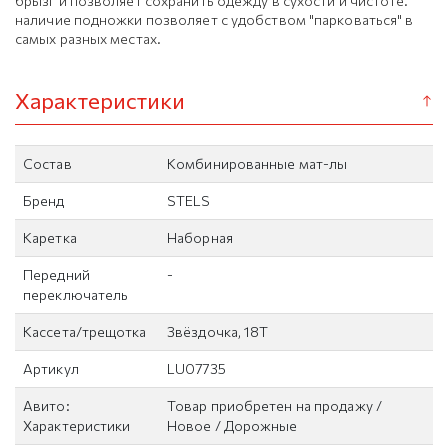
брызг и позволяет сохранить одежду в сухости и чистоте.
наличие подножки позволяет с удобством "парковаться" в
самых разных местах.
Характеристики
Состав
Комбинированные мат-лы
Бренд
STELS
Каретка
Наборная
Передний
-
переключатель
Кассета/трещотка
Звёздочка, 18T
Артикул
LU07735
Авито:
Товар приобретен на продажу /
Характеристики
Новое / Дорожные