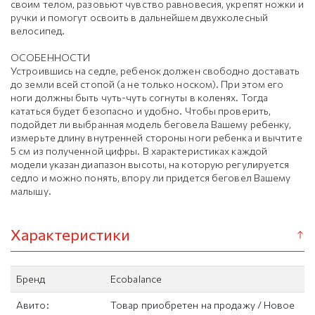
своим телом, разовьют чувство равновесия, укрепят ножки и
ручки и помогут освоить в дальнейшем двухколесный
велосипед.
ОСОБЕННОСТИ
Устроившись на седле, ребенок должен свободно доставать
до земли всей стопой (а не только носком). При этом его
ноги должны быть чуть-чуть согнуты в коленях. Тогда
кататься будет безопасно и удобно. Чтобы проверить,
подойдет ли выбранная модель беговела Вашему ребенку,
измерьте длину внутренней стороны ноги ребенка и вычтите
5 см из полученной цифры. В характеристиках каждой
модели указан диапазон высоты, на которую регулируется
седло и можно понять, впору ли придется беговел Вашему
малышу.
Характеристики
Бренд
Ecobalance
Авито:
Товар приобретен на продажу / Новое