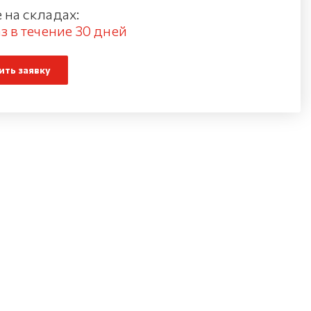
 на складах:
з в течение 30 дней
ть заявку