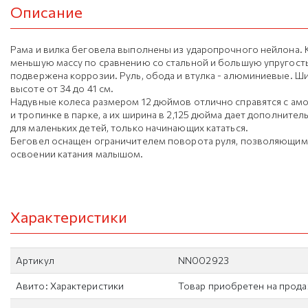
Описание
Рама и вилка беговела выполнены из ударопрочного нейлона. 
меньшую массу по сравнению со стальной и большую упругост
подвержена коррозии. Руль, обода и втулка - алюминиевые. Ш
высоте от 34 до 41 см.
Надувные колеса размером 12 дюймов отлично справятся с ам
и тропинке в парке, а их ширина в 2,125 дюйма дает дополните
для маленьких детей, только начинающих кататься.
Беговел оснащен ограничителем поворота руля, позволяющим
освоении катания малышом.
Характеристики
Артикул
NN002923
Авито: Характеристики
Товар приобретен на прод