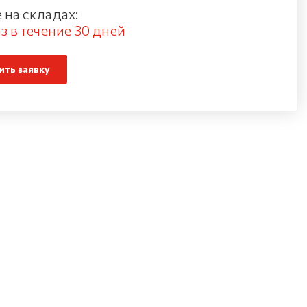
 на складах:
з в течение 30 дней
ть заявку